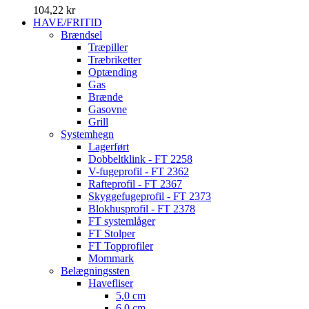
104,22 kr
HAVE/FRITID
Brændsel
Træpiller
Træbriketter
Optænding
Gas
Brænde
Gasovne
Grill
Systemhegn
Lagerført
Dobbeltklink - FT 2258
V-fugeprofil - FT 2362
Rafteprofil - FT 2367
Skyggefugeprofil - FT 2373
Blokhusprofil - FT 2378
FT systemlåger
FT Stolper
FT Topprofiler
Mommark
Belægningssten
Havefliser
5,0 cm
6,0 cm