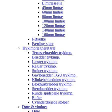
Limtræssøjle
45mm limtræ
60mm limtræ
80mm limtræ
100mm limtræ
120mm limtræ
140mm limtræ
160mm limtræ
I-Bjælke
Færdige spær
Trykimprægneret træ
Terrassebrædder trykimp.
Brædder trykimp.
Lægter trykimp.
Reglar trykimp.
Stolper trykimp.
Gavlbrædder TGU trykimp.
Klinkebeklædning trykimp.
Blokhusbrædder trykimp.
Sternbrædder trykimp.
Runde spidspæle trykimp.
Rafter
Cylinderdrejede stolper
Døre & vinduer
Døre