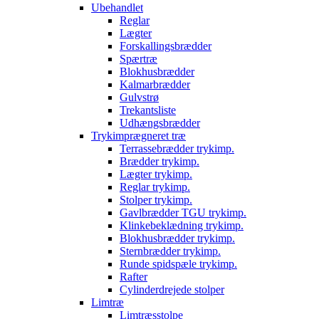
Ubehandlet
Reglar
Lægter
Forskallingsbrædder
Spærtræ
Blokhusbrædder
Kalmarbrædder
Gulvstrø
Trekantsliste
Udhængsbrædder
Trykimprægneret træ
Terrassebrædder trykimp.
Brædder trykimp.
Lægter trykimp.
Reglar trykimp.
Stolper trykimp.
Gavlbrædder TGU trykimp.
Klinkebeklædning trykimp.
Blokhusbrædder trykimp.
Sternbrædder trykimp.
Runde spidspæle trykimp.
Rafter
Cylinderdrejede stolper
Limtræ
Limtræsstolpe