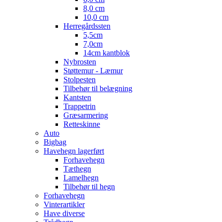
8,0 cm
10,0 cm
Herregårdssten
5,5cm
7,0cm
14cm kantblok
Nybrosten
Støttemur - Læmur
Stolpesten
Tilbehør til belægning
Kantsten
Trappetrin
Græsarmering
Retteskinne
Auto
Bigbag
Havehegn lagerført
Forhavehegn
Tæthegn
Lamelhegn
Tilbehør til hegn
Forhavehegn
Vinterartikler
Have diverse