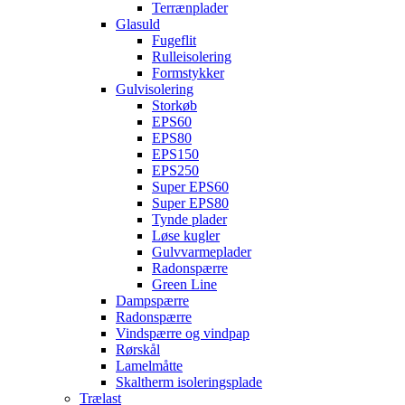
Terrænplader
Glasuld
Fugeflit
Rulleisolering
Formstykker
Gulvisolering
Storkøb
EPS60
EPS80
EPS150
EPS250
Super EPS60
Super EPS80
Tynde plader
Løse kugler
Gulvvarmeplader
Radonspærre
Green Line
Dampspærre
Radonspærre
Vindspærre og vindpap
Rørskål
Lamelmåtte
Skaltherm isoleringsplade
Trælast