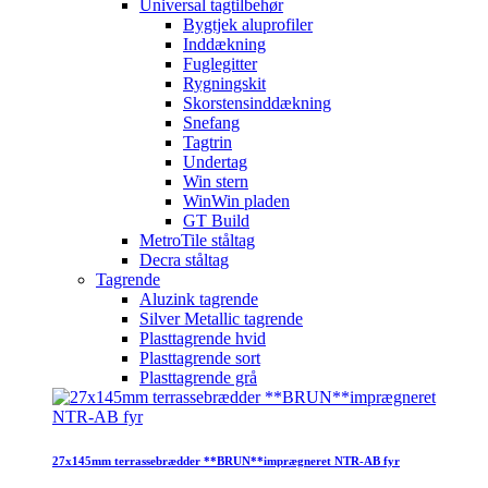
Universal tagtilbehør
Bygtjek aluprofiler
Inddækning
Fuglegitter
Rygningskit
Skorstensinddækning
Snefang
Tagtrin
Undertag
Win stern
WinWin pladen
GT Build
MetroTile ståltag
Decra ståltag
Tagrende
Aluzink tagrende
Silver Metallic tagrende
Plasttagrende hvid
Plasttagrende sort
Plasttagrende grå
27x145mm terrassebrædder **BRUN**imprægneret NTR-AB fyr