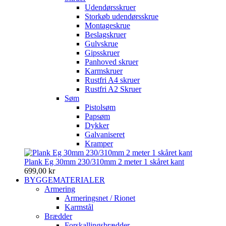
Udendørsskruer
Storkøb udendørsskrue
Montageskrue
Beslagskruer
Gulvskrue
Gipsskruer
Panhoved skruer
Karmskruer
Rustfri A4 skruer
Rustfri A2 Skruer
Søm
Pistolsøm
Papsøm
Dykker
Galvaniseret
Kramper
Plank Eg 30mm 230/310mm 2 meter 1 skåret kant
699,00 kr
BYGGEMATERIALER
Armering
Armeringsnet / Rionet
Karmstål
Brædder
Forskallingsbrædder