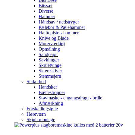
Bits Løse
Bitssæt
Diverse
Hammer
Håndsav / nedstryger
Pælebor & Pælehammer
Hæftepistol- hammer
Knive og Blade
Murerværktøj
Opmålning
Sandpapir
Savklinger
Skruetvinge
Skæreskiver
Stemmejern
Sikkerhed
Handsker
Bæltestropper
Støvmaske - engangsdragt - brille
Afmærkning
Forskallingstøtte
Høreværn
Skjult montage