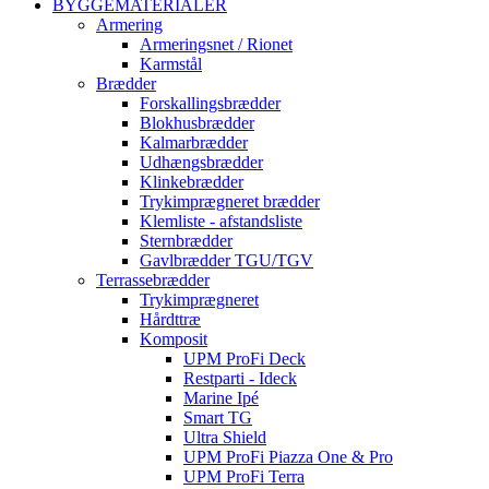
BYGGEMATERIALER
Armering
Armeringsnet / Rionet
Karmstål
Brædder
Forskallingsbrædder
Blokhusbrædder
Kalmarbrædder
Udhængsbrædder
Klinkebrædder
Trykimprægneret brædder
Klemliste - afstandsliste
Sternbrædder
Gavlbrædder TGU/TGV
Terrassebrædder
Trykimprægneret
Hårdttræ
Komposit
UPM ProFi Deck
Restparti - Ideck
Marine Ipé
Smart TG
Ultra Shield
UPM ProFi Piazza One & Pro
UPM ProFi Terra