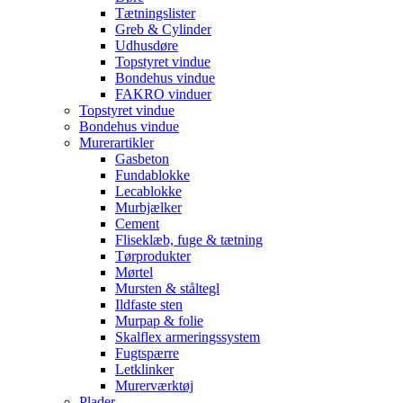
Tætningslister
Greb & Cylinder
Udhusdøre
Topstyret vindue
Bondehus vindue
FAKRO vinduer
Topstyret vindue
Bondehus vindue
Murerartikler
Gasbeton
Fundablokke
Lecablokke
Murbjælker
Cement
Fliseklæb, fuge & tætning
Tørprodukter
Mørtel
Mursten & ståltegl
Ildfaste sten
Murpap & folie
Skalflex armeringssystem
Fugtspærre
Letklinker
Murerværktøj
Plader