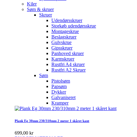
Kiler
Søm & skruer
Skruer
Udendørsskruer
Storkøb udendørsskrue
Montageskrue
Beslagskruer
Gulvskrue
Gipsskruer
Panhoved skruer
Karmskruer
Rustfri A4 skruer
Rustfri A2 Skruer
Søm
Pistolsøm
Papsøm
Dykker
Galvaniseret
Kramper
Plank Eg 30mm 230/310mm 2 meter 1 skåret kant
699,00 kr