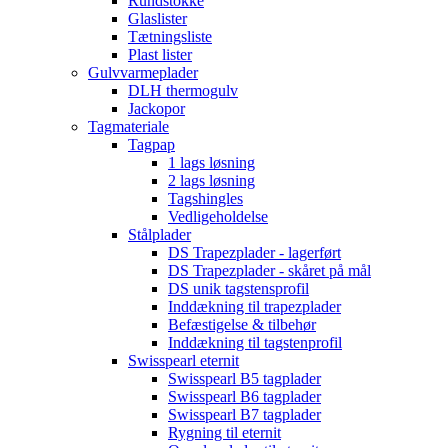
Rundstokke
Glaslister
Tætningsliste
Plast lister
Gulvvarmeplader
DLH thermogulv
Jackopor
Tagmateriale
Tagpap
1 lags løsning
2 lags løsning
Tagshingles
Vedligeholdelse
Stålplader
DS Trapezplader - lagerført
DS Trapezplader - skåret på mål
DS unik tagstensprofil
Inddækning til trapezplader
Befæstigelse & tilbehør
Inddækning til tagstenprofil
Swisspearl eternit
Swisspearl B5 tagplader
Swisspearl B6 tagplader
Swisspearl B7 tagplader
Rygning til eternit