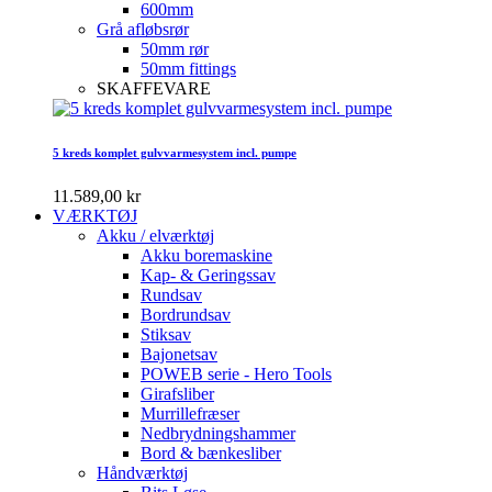
600mm
Grå afløbsrør
50mm rør
50mm fittings
SKAFFEVARE
5 kreds komplet gulvvarmesystem incl. pumpe
11.589,00 kr
VÆRKTØJ
Akku / elværktøj
Akku boremaskine
Kap- & Geringssav
Rundsav
Bordrundsav
Stiksav
Bajonetsav
POWEB serie - Hero Tools
Girafsliber
Murrillefræser
Nedbrydningshammer
Bord & bænkesliber
Håndværktøj