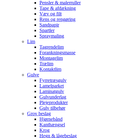
Pensler & malerruller
Tape & afdækning
Væv og filt
Rens og rengøring
Sandpapir
Spartler
Spraymaling
Lim
Tagrendelim
Forankningsmasse
Montagelim
Trælim
Kontaktlim
Gulve
Fyrretræsgulv
Lamelparket
Laminatgulv
Gulvunderlag
Plejeprodukter
Gulv tilbehør
Grov beslag
Hjørnebånd
Kanthængsel
Krog
Hegn & lågebeslag