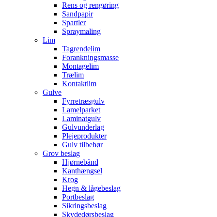
Rens og rengøring
Sandpapir
Spartler
Spraymaling
Lim
Tagrendelim
Forankningsmasse
Montagelim
Trælim
Kontaktlim
Gulve
Fyrretræsgulv
Lamelparket
Laminatgulv
Gulvunderlag
Plejeprodukter
Gulv tilbehør
Grov beslag
Hjørnebånd
Kanthængsel
Krog
Hegn & lågebeslag
Portbeslag
Sikringsbeslag
Skydedørsbeslag