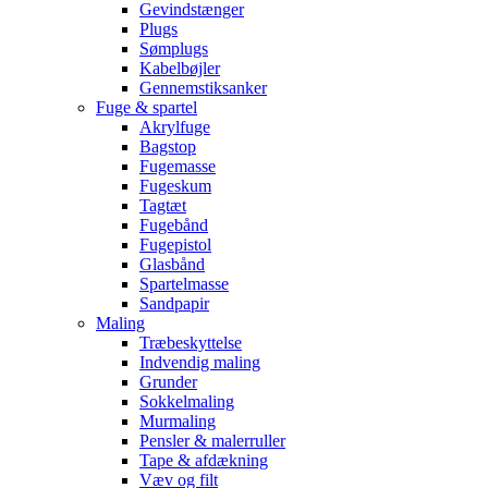
Gevindstænger
Plugs
Sømplugs
Kabelbøjler
Gennemstiksanker
Fuge & spartel
Akrylfuge
Bagstop
Fugemasse
Fugeskum
Tagtæt
Fugebånd
Fugepistol
Glasbånd
Spartelmasse
Sandpapir
Maling
Træbeskyttelse
Indvendig maling
Grunder
Sokkelmaling
Murmaling
Pensler & malerruller
Tape & afdækning
Væv og filt