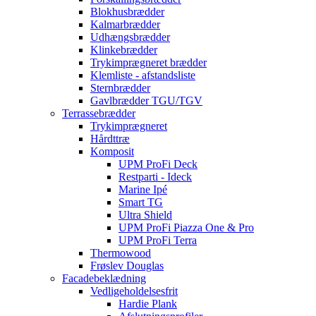
Blokhusbrædder
Kalmarbrædder
Udhængsbrædder
Klinkebrædder
Trykimprægneret brædder
Klemliste - afstandsliste
Sternbrædder
Gavlbrædder TGU/TGV
Terrassebrædder
Trykimprægneret
Hårdttræ
Komposit
UPM ProFi Deck
Restparti - Ideck
Marine Ipé
Smart TG
Ultra Shield
UPM ProFi Piazza One & Pro
UPM ProFi Terra
Thermowood
Frøslev Douglas
Facadebeklædning
Vedligeholdelsesfrit
Hardie Plank