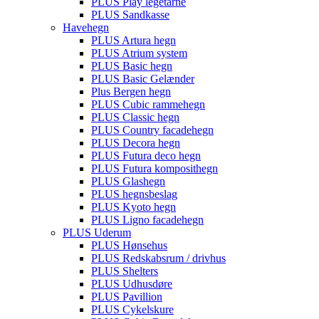
PLUS Play legetårne
PLUS Sandkasse
Havehegn
PLUS Artura hegn
PLUS Atrium system
PLUS Basic hegn
PLUS Basic Gelænder
Plus Bergen hegn
PLUS Cubic rammehegn
PLUS Classic hegn
PLUS Country facadehegn
PLUS Decora hegn
PLUS Futura deco hegn
PLUS Futura komposithegn
PLUS Glashegn
PLUS hegnsbeslag
PLUS Kyoto hegn
PLUS Ligno facadehegn
PLUS Uderum
PLUS Hønsehus
PLUS Redskabsrum / drivhus
PLUS Shelters
PLUS Udhusdøre
PLUS Pavillion
PLUS Cykelskure