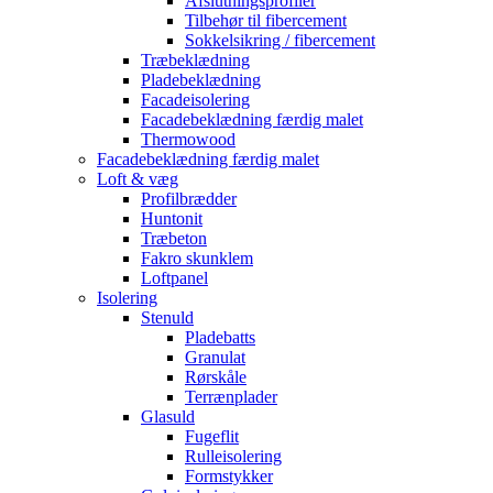
Afslutningsprofiler
Tilbehør til fibercement
Sokkelsikring / fibercement
Træbeklædning
Pladebeklædning
Facadeisolering
Facadebeklædning færdig malet
Thermowood
Facadebeklædning færdig malet
Loft & væg
Profilbrædder
Huntonit
Træbeton
Fakro skunklem
Loftpanel
Isolering
Stenuld
Pladebatts
Granulat
Rørskåle
Terrænplader
Glasuld
Fugeflit
Rulleisolering
Formstykker