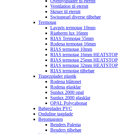
Ovenlysplader til eternit
Ventilation til eternit
Skruer til eternit
Swisspearl diverse tilbehør
Termotag
Lavpris termotag 10mm
Riatherm lux 16mm
RIAS Termotag 55mm
Rodena termotag 16mm
RIAS termotag 10mm
RIAS termotag 16mm HEATSTOP
RIAS termotag 25mm HEATSTOP
RIAS termotag 32mm HEATSTOP
RIAS termotag tilbehør
Trapezplader plastik
Rodena blåtonet
Rodena glasklar
Sunlux 2000 opal
Sunlux 2000 glasklar
OPAL Polycabonat
Bølgeplader PVC
Onduline tagplade
Betontagsten
Benders Palema
Benders tilbehør