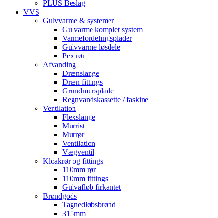
PLUS Beslag
VVS
Gulvvarme & systemer
Gulvarme komplet system
Varmefordelingsplader
Gulvvarme løsdele
Pex rør
Afvanding
Drænslange
Dræn fittings
Grundmursplade
Regnvandskassette / faskine
Ventilation
Flexslange
Murrist
Murrør
Ventilation
Vægventil
Kloakrør og fittings
110mm rør
110mm fittings
Gulvafløb firkantet
Brøndgods
Tagnedløbsbrønd
315mm