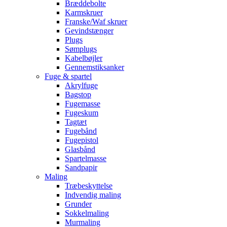
Bræddebolte
Karmskruer
Franske/Waf skruer
Gevindstænger
Plugs
Sømplugs
Kabelbøjler
Gennemstiksanker
Fuge & spartel
Akrylfuge
Bagstop
Fugemasse
Fugeskum
Tagtæt
Fugebånd
Fugepistol
Glasbånd
Spartelmasse
Sandpapir
Maling
Træbeskyttelse
Indvendig maling
Grunder
Sokkelmaling
Murmaling