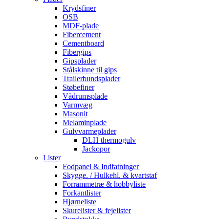
Krydsfiner
OSB
MDF-plade
Fibercement
Cementboard
Fibergips
Gipsplader
Stålskinne til gips
Trailerbundsplader
Støbefiner
Vådrumsplade
Varmvæg
Masonit
Melaminplade
Gulvvarmeplader
DLH thermogulv
Jackopor
Lister
Fodpanel & Indfatninger
Skygge. / Hulkehl. & kvartstaf
Forrammetræ & hobbyliste
Forkantlister
Hjørneliste
Skurelister & fejelister