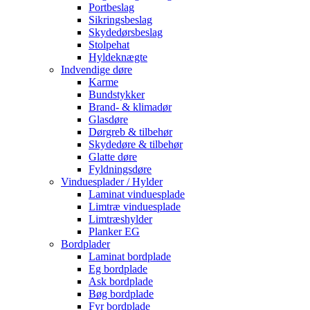
Portbeslag
Sikringsbeslag
Skydedørsbeslag
Stolpehat
Hyldeknægte
Indvendige døre
Karme
Bundstykker
Brand- & klimadør
Glasdøre
Dørgreb & tilbehør
Skydedøre & tilbehør
Glatte døre
Fyldningsdøre
Vinduesplader / Hylder
Laminat vinduesplade
Limtræ vinduesplade
Limtræshylder
Planker EG
Bordplader
Laminat bordplade
Eg bordplade
Ask bordplade
Bøg bordplade
Fyr bordplade