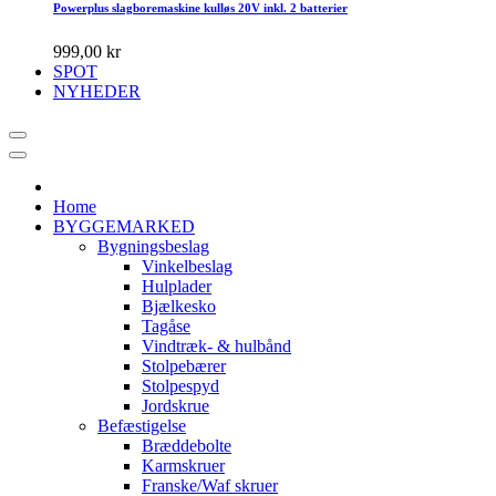
Powerplus slagboremaskine kulløs 20V inkl. 2 batterier
999,00 kr
SPOT
NYHEDER
Home
BYGGEMARKED
Bygningsbeslag
Vinkelbeslag
Hulplader
Bjælkesko
Tagåse
Vindtræk- & hulbånd
Stolpebærer
Stolpespyd
Jordskrue
Befæstigelse
Bræddebolte
Karmskruer
Franske/Waf skruer