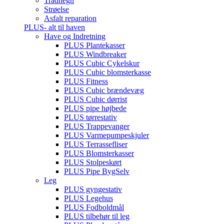
Trådhegn
Strøelse
Asfalt reparation
PLUS- alt til haven
Have og Indretning
PLUS Plantekasser
PLUS Windbreaker
PLUS Cubic Cykelskur
PLUS Cubic blomsterkasse
PLUS Fitness
PLUS Cubic brændevæg
PLUS Cubic dørrist
PLUS pipe højbede
PLUS tørrestativ
PLUS Trappevanger
PLUS Varmepumpeskjuler
PLUS Terrassefliser
PLUS Blomsterkasser
PLUS Stolpeskørt
PLUS Pipe BygSelv
Leg
PLUS gyngestativ
PLUS Legehus
PLUS Fodboldmål
PLUS tilbehør til leg