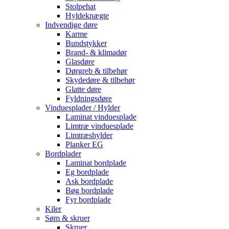
Stolpehat
Hyldeknægte
Indvendige døre
Karme
Bundstykker
Brand- & klimadør
Glasdøre
Dørgreb & tilbehør
Skydedøre & tilbehør
Glatte døre
Fyldningsdøre
Vinduesplader / Hylder
Laminat vinduesplade
Limtræ vinduesplade
Limtræshylder
Planker EG
Bordplader
Laminat bordplade
Eg bordplade
Ask bordplade
Bøg bordplade
Fyr bordplade
Kiler
Søm & skruer
Skruer