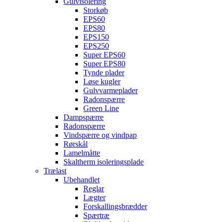
Gulvisolering
Storkøb
EPS60
EPS80
EPS150
EPS250
Super EPS60
Super EPS80
Tynde plader
Løse kugler
Gulvvarmeplader
Radonspærre
Green Line
Dampspærre
Radonspærre
Vindspærre og vindpap
Rørskål
Lamelmåtte
Skaltherm isoleringsplade
Trælast
Ubehandlet
Reglar
Lægter
Forskallingsbrædder
Spærtræ