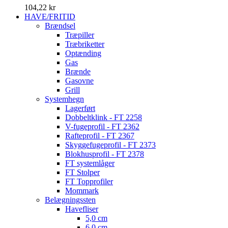
104,22 kr
HAVE/FRITID
Brændsel
Træpiller
Træbriketter
Optænding
Gas
Brænde
Gasovne
Grill
Systemhegn
Lagerført
Dobbeltklink - FT 2258
V-fugeprofil - FT 2362
Rafteprofil - FT 2367
Skyggefugeprofil - FT 2373
Blokhusprofil - FT 2378
FT systemlåger
FT Stolper
FT Topprofiler
Mommark
Belægningssten
Havefliser
5,0 cm
6,0 cm