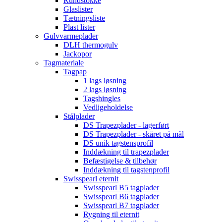
Rundstokke
Glaslister
Tætningsliste
Plast lister
Gulvvarmeplader
DLH thermogulv
Jackopor
Tagmateriale
Tagpap
1 lags løsning
2 lags løsning
Tagshingles
Vedligeholdelse
Stålplader
DS Trapezplader - lagerført
DS Trapezplader - skåret på mål
DS unik tagstensprofil
Inddækning til trapezplader
Befæstigelse & tilbehør
Inddækning til tagstenprofil
Swisspearl eternit
Swisspearl B5 tagplader
Swisspearl B6 tagplader
Swisspearl B7 tagplader
Rygning til eternit