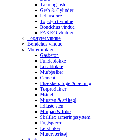
Tætningslister
Greb & Cylinder
Udhusdøre
Topstyret vindue
Bondehus vindue
FAKRO vinduer
Topstyret vindue
Bondehus vindue
Murerartikler
Gasbeton
Fundablokke
Lecablokke
Murbjælker
Cement
Fliseklæb, fuge & tætning
Tørprodukter
Mørtel
Mursten & ståltegl
Ildfaste sten
Murpap & folie
Skalflex armeringssystem
Fugtspærre
Letklinker
Murerværktøj
Plader