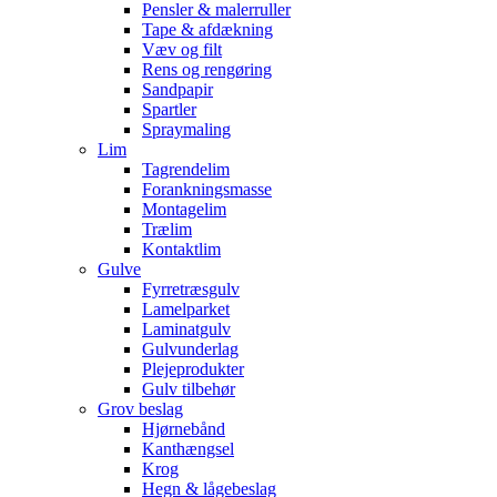
Pensler & malerruller
Tape & afdækning
Væv og filt
Rens og rengøring
Sandpapir
Spartler
Spraymaling
Lim
Tagrendelim
Forankningsmasse
Montagelim
Trælim
Kontaktlim
Gulve
Fyrretræsgulv
Lamelparket
Laminatgulv
Gulvunderlag
Plejeprodukter
Gulv tilbehør
Grov beslag
Hjørnebånd
Kanthængsel
Krog
Hegn & lågebeslag