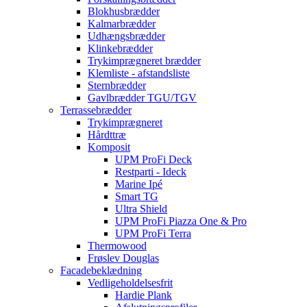
Blokhusbrædder
Kalmarbrædder
Udhængsbrædder
Klinkebrædder
Trykimprægneret brædder
Klemliste - afstandsliste
Sternbrædder
Gavlbrædder TGU/TGV
Terrassebrædder
Trykimprægneret
Hårdttræ
Komposit
UPM ProFi Deck
Restparti - Ideck
Marine Ipé
Smart TG
Ultra Shield
UPM ProFi Piazza One & Pro
UPM ProFi Terra
Thermowood
Frøslev Douglas
Facadebeklædning
Vedligeholdelsesfrit
Hardie Plank