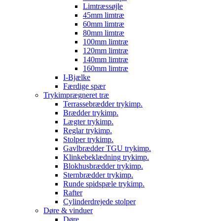
Limtræssøjle
45mm limtræ
60mm limtræ
80mm limtræ
100mm limtræ
120mm limtræ
140mm limtræ
160mm limtræ
I-Bjælke
Færdige spær
Trykimprægneret træ
Terrassebrædder trykimp.
Brædder trykimp.
Lægter trykimp.
Reglar trykimp.
Stolper trykimp.
Gavlbrædder TGU trykimp.
Klinkebeklædning trykimp.
Blokhusbrædder trykimp.
Sternbrædder trykimp.
Runde spidspæle trykimp.
Rafter
Cylinderdrejede stolper
Døre & vinduer
Døre