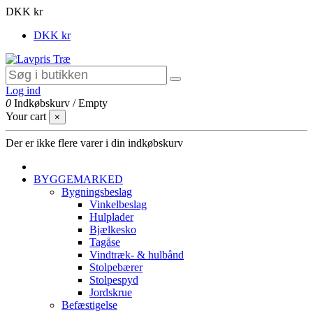
DKK kr
DKK kr
Log ind
0
Indkøbskurv
/
Empty
Your cart
×
Der er ikke flere varer i din indkøbskurv
BYGGEMARKED
Bygningsbeslag
Vinkelbeslag
Hulplader
Bjælkesko
Tagåse
Vindtræk- & hulbånd
Stolpebærer
Stolpespyd
Jordskrue
Befæstigelse