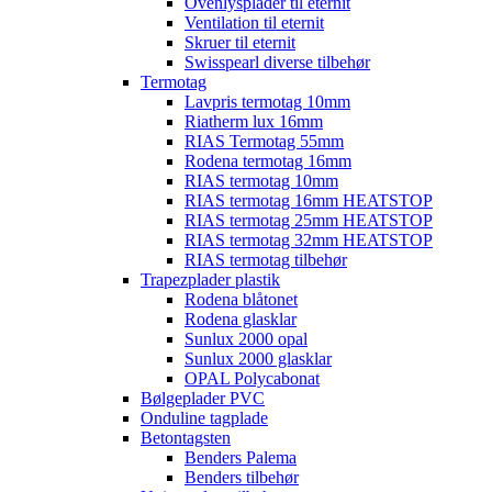
Ovenlysplader til eternit
Ventilation til eternit
Skruer til eternit
Swisspearl diverse tilbehør
Termotag
Lavpris termotag 10mm
Riatherm lux 16mm
RIAS Termotag 55mm
Rodena termotag 16mm
RIAS termotag 10mm
RIAS termotag 16mm HEATSTOP
RIAS termotag 25mm HEATSTOP
RIAS termotag 32mm HEATSTOP
RIAS termotag tilbehør
Trapezplader plastik
Rodena blåtonet
Rodena glasklar
Sunlux 2000 opal
Sunlux 2000 glasklar
OPAL Polycabonat
Bølgeplader PVC
Onduline tagplade
Betontagsten
Benders Palema
Benders tilbehør