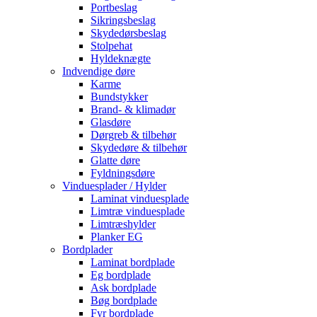
Portbeslag
Sikringsbeslag
Skydedørsbeslag
Stolpehat
Hyldeknægte
Indvendige døre
Karme
Bundstykker
Brand- & klimadør
Glasdøre
Dørgreb & tilbehør
Skydedøre & tilbehør
Glatte døre
Fyldningsdøre
Vinduesplader / Hylder
Laminat vinduesplade
Limtræ vinduesplade
Limtræshylder
Planker EG
Bordplader
Laminat bordplade
Eg bordplade
Ask bordplade
Bøg bordplade
Fyr bordplade