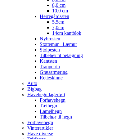
8,0 cm
10,0 cm
Herregårdssten
5,5cm
7,0cm
14cm kantblok
Nybrosten
Støttemur - Læmur
Stolpesten
Tilbehør til belægning
Kantsten
Trappetrin
Græsarmering
Retteskinne
Auto
Bigbag
Havehegn lagerført
Forhavehegn
Tæthegn
Lamelhegn
Tilbehør til hegn
Forhavehegn
Vinterartikler
Have diverse