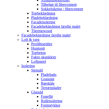
Afslutningsprofiler
Tilbehør til fibercement
Sokkelsikring / fibercement
Træbeklædning
Pladebeklædning
Facadeisolering
Facadebeklædning færdig malet
Thermowood
Facadebeklædning færdig malet
Loft & væg
Profilbrædder
Huntonit
Træbeton
Fakro skunklem
Loftpanel
Isolering
Stenuld
Pladebatts
Granulat
Rørskåle
Terrænplader
Glasuld
Fugeflit
Rulleisolering
Formstykker