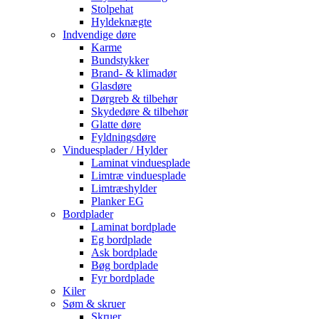
Stolpehat
Hyldeknægte
Indvendige døre
Karme
Bundstykker
Brand- & klimadør
Glasdøre
Dørgreb & tilbehør
Skydedøre & tilbehør
Glatte døre
Fyldningsdøre
Vinduesplader / Hylder
Laminat vinduesplade
Limtræ vinduesplade
Limtræshylder
Planker EG
Bordplader
Laminat bordplade
Eg bordplade
Ask bordplade
Bøg bordplade
Fyr bordplade
Kiler
Søm & skruer
Skruer