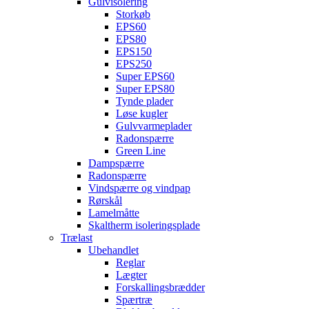
Gulvisolering
Storkøb
EPS60
EPS80
EPS150
EPS250
Super EPS60
Super EPS80
Tynde plader
Løse kugler
Gulvvarmeplader
Radonspærre
Green Line
Dampspærre
Radonspærre
Vindspærre og vindpap
Rørskål
Lamelmåtte
Skaltherm isoleringsplade
Trælast
Ubehandlet
Reglar
Lægter
Forskallingsbrædder
Spærtræ