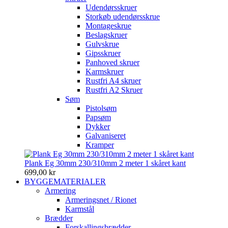
Udendørsskruer
Storkøb udendørsskrue
Montageskrue
Beslagskruer
Gulvskrue
Gipsskruer
Panhoved skruer
Karmskruer
Rustfri A4 skruer
Rustfri A2 Skruer
Søm
Pistolsøm
Papsøm
Dykker
Galvaniseret
Kramper
Plank Eg 30mm 230/310mm 2 meter 1 skåret kant
699,00 kr
BYGGEMATERIALER
Armering
Armeringsnet / Rionet
Karmstål
Brædder
Forskallingsbrædder