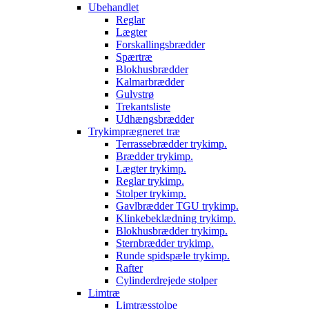
Ubehandlet
Reglar
Lægter
Forskallingsbrædder
Spærtræ
Blokhusbrædder
Kalmarbrædder
Gulvstrø
Trekantsliste
Udhængsbrædder
Trykimprægneret træ
Terrassebrædder trykimp.
Brædder trykimp.
Lægter trykimp.
Reglar trykimp.
Stolper trykimp.
Gavlbrædder TGU trykimp.
Klinkebeklædning trykimp.
Blokhusbrædder trykimp.
Sternbrædder trykimp.
Runde spidspæle trykimp.
Rafter
Cylinderdrejede stolper
Limtræ
Limtræsstolpe