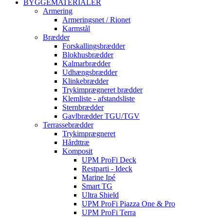
BYGGEMATERIALER
Armering
Armeringsnet / Rionet
Karmstål
Brædder
Forskallingsbrædder
Blokhusbrædder
Kalmarbrædder
Udhængsbrædder
Klinkebrædder
Trykimprægneret brædder
Klemliste - afstandsliste
Sternbrædder
Gavlbrædder TGU/TGV
Terrassebrædder
Trykimprægneret
Hårdttræ
Komposit
UPM ProFi Deck
Restparti - Ideck
Marine Ipé
Smart TG
Ultra Shield
UPM ProFi Piazza One & Pro
UPM ProFi Terra