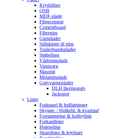
Krydsfiner
OSB
MDF-plade
Fibercement
Cementboard
Fibergips
Gipsplader
Stålskinne til gips
Trailerbundsplader
Støbefiner
Vådrumsplade
Varmvæg
Masonit
Melaminplade
Gulvvarmeplader
DLH thermogulv
Jackopor
Lister
Fodpanel & Indfatninger
Skygge. / Hulkehl. & kvartstaf
Forrammetræ & hobbyliste
Forkantlister
Hjørneliste
Skurelister & fejelister