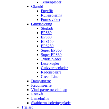
Terrænplader
Glasuld
Fugeflit
Rulleisolering
Formstykker
Gulvisolering
Storkøb
EPS60
EPS80
EPS150
EPS250
Super EPS60
Super EPS80
Tynde plader
Løse kugler
Gulvvarmeplader
Radonspærre
Green Line
Dampspærre
Radonspærre
Vindspærre og vindpap
Rørskål
Lamelmåtte
Skaltherm isoleringsplade
Trælast