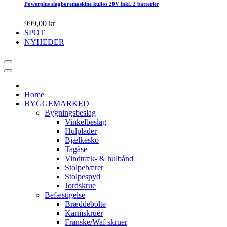
Powerplus slagboremaskine kulløs 20V inkl. 2 batterier
999,00 kr
SPOT
NYHEDER
Home
BYGGEMARKED
Bygningsbeslag
Vinkelbeslag
Hulplader
Bjælkesko
Tagåse
Vindtræk- & hulbånd
Stolpebærer
Stolpespyd
Jordskrue
Befæstigelse
Bræddebolte
Karmskruer
Franske/Waf skruer