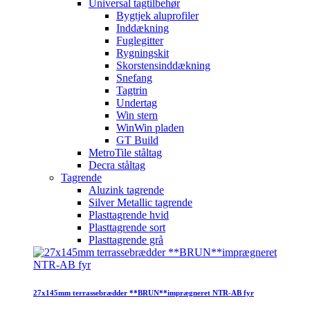
Universal tagtilbehør
Bygtjek aluprofiler
Inddækning
Fuglegitter
Rygningskit
Skorstensinddækning
Snefang
Tagtrin
Undertag
Win stern
WinWin pladen
GT Build
MetroTile ståltag
Decra ståltag
Tagrende
Aluzink tagrende
Silver Metallic tagrende
Plasttagrende hvid
Plasttagrende sort
Plasttagrende grå
27x145mm terrassebrædder **BRUN**imprægneret NTR-AB fyr