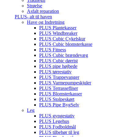
Trådhegn
Strøelse
Asfalt reparation
PLUS- alt til haven
Have og Indretning
PLUS Plantekasser
PLUS Windbreaker
PLUS Cubic Cykelskur
PLUS Cubic blomsterkasse
PLUS Fitness
PLUS Cubic brændevæg
PLUS Cubic dørrist
PLUS pipe højbede
PLUS tørrestativ
PLUS Trappevanger
PLUS Varmepumpeskjuler
PLUS Terrassefliser
PLUS Blomsterkasser
PLUS Stolpeskørt
PLUS Pipe BygSelv
Leg
PLUS gyngestativ
PLUS Legehus
PLUS Fodboldmål
PLUS tilbehør til leg