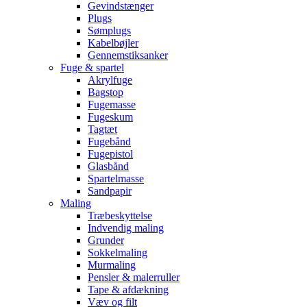
Gevindstænger
Plugs
Sømplugs
Kabelbøjler
Gennemstiksanker
Fuge & spartel
Akrylfuge
Bagstop
Fugemasse
Fugeskum
Tagtæt
Fugebånd
Fugepistol
Glasbånd
Spartelmasse
Sandpapir
Maling
Træbeskyttelse
Indvendig maling
Grunder
Sokkelmaling
Murmaling
Pensler & malerruller
Tape & afdækning
Væv og filt