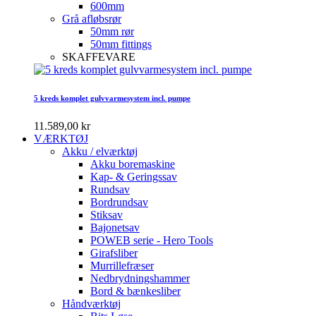
600mm
Grå afløbsrør
50mm rør
50mm fittings
SKAFFEVARE
5 kreds komplet gulvvarmesystem incl. pumpe
11.589,00 kr
VÆRKTØJ
Akku / elværktøj
Akku boremaskine
Kap- & Geringssav
Rundsav
Bordrundsav
Stiksav
Bajonetsav
POWEB serie - Hero Tools
Girafsliber
Murrillefræser
Nedbrydningshammer
Bord & bænkesliber
Håndværktøj