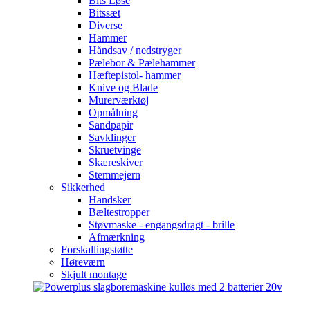
Bits Løse
Bitssæt
Diverse
Hammer
Håndsav / nedstryger
Pælebor & Pælehammer
Hæftepistol- hammer
Knive og Blade
Murerværktøj
Opmålning
Sandpapir
Savklinger
Skruetvinge
Skæreskiver
Stemmejern
Sikkerhed
Handsker
Bæltestropper
Støvmaske - engangsdragt - brille
Afmærkning
Forskallingstøtte
Høreværn
Skjult montage