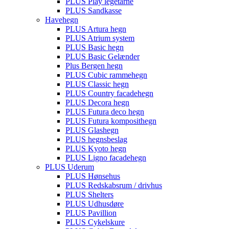
PLUS Play legetårne
PLUS Sandkasse
Havehegn
PLUS Artura hegn
PLUS Atrium system
PLUS Basic hegn
PLUS Basic Gelænder
Plus Bergen hegn
PLUS Cubic rammehegn
PLUS Classic hegn
PLUS Country facadehegn
PLUS Decora hegn
PLUS Futura deco hegn
PLUS Futura komposithegn
PLUS Glashegn
PLUS hegnsbeslag
PLUS Kyoto hegn
PLUS Ligno facadehegn
PLUS Uderum
PLUS Hønsehus
PLUS Redskabsrum / drivhus
PLUS Shelters
PLUS Udhusdøre
PLUS Pavillion
PLUS Cykelskure