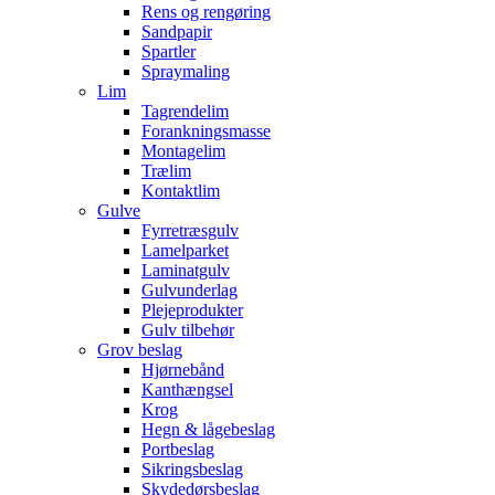
Rens og rengøring
Sandpapir
Spartler
Spraymaling
Lim
Tagrendelim
Forankningsmasse
Montagelim
Trælim
Kontaktlim
Gulve
Fyrretræsgulv
Lamelparket
Laminatgulv
Gulvunderlag
Plejeprodukter
Gulv tilbehør
Grov beslag
Hjørnebånd
Kanthængsel
Krog
Hegn & lågebeslag
Portbeslag
Sikringsbeslag
Skydedørsbeslag