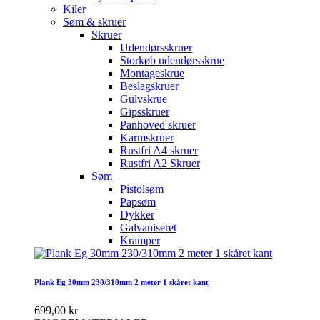
Kiler
Søm & skruer
Skruer
Udendørsskruer
Storkøb udendørsskrue
Montageskrue
Beslagskruer
Gulvskrue
Gipsskruer
Panhoved skruer
Karmskruer
Rustfri A4 skruer
Rustfri A2 Skruer
Søm
Pistolsøm
Papsøm
Dykker
Galvaniseret
Kramper
Plank Eg 30mm 230/310mm 2 meter 1 skåret kant
699,00 kr