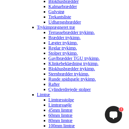
Blokhusbrædder
Kalmarbrædder
Gulvstrø
Trekantsliste
Udhængsbrædder
Trykimprægneret træ
Terrassebrædder trykimp.
Brædder trykimp.
Lægter trykimp.
Reglar trykimp.
Stolper trykimp.
Gavlbrædder TGU trykimp.
Klinkebeklædning trykimp.
Blokhusbrædder trykimp.
Sternbrædder trykimp.
Runde spidspæle trykimp.
Rafter
Cylinderdrejede stolper
Limtræ
Limtræsstolpe
Limtræssøjle
1
45mm limtræ
60mm limtræ
80mm limtræ
100mm limtræ