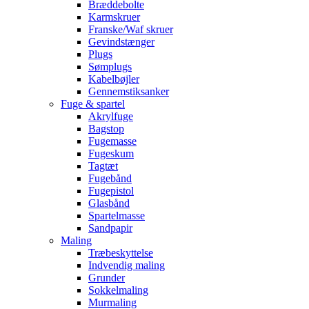
Bræddebolte
Karmskruer
Franske/Waf skruer
Gevindstænger
Plugs
Sømplugs
Kabelbøjler
Gennemstiksanker
Fuge & spartel
Akrylfuge
Bagstop
Fugemasse
Fugeskum
Tagtæt
Fugebånd
Fugepistol
Glasbånd
Spartelmasse
Sandpapir
Maling
Træbeskyttelse
Indvendig maling
Grunder
Sokkelmaling
Murmaling