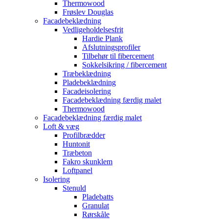
Thermowood
Frøslev Douglas
Facadebeklædning
Vedligeholdelsesfrit
Hardie Plank
Afslutningsprofiler
Tilbehør til fibercement
Sokkelsikring / fibercement
Træbeklædning
Pladebeklædning
Facadeisolering
Facadebeklædning færdig malet
Thermowood
Facadebeklædning færdig malet
Loft & væg
Profilbrædder
Huntonit
Træbeton
Fakro skunklem
Loftpanel
Isolering
Stenuld
Pladebatts
Granulat
Rørskåle