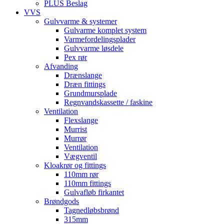
PLUS Beslag
VVS
Gulvvarme & systemer
Gulvarme komplet system
Varmefordelingsplader
Gulvvarme løsdele
Pex rør
Afvanding
Drænslange
Dræn fittings
Grundmursplade
Regnvandskassette / faskine
Ventilation
Flexslange
Murrist
Murrør
Ventilation
Vægventil
Kloakrør og fittings
110mm rør
110mm fittings
Gulvafløb firkantet
Brøndgods
Tagnedløbsbrønd
315mm