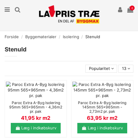
0
Forside
Byggematerialer
Isolering
Stenuld
Stenuld
Popularitet
13
Paroc Extra A-Byg Isolering
Paroc Extra A-Byg Isolering
95mm 565x965mm - 4,36m2
145mm 565x965mm -
pr. pak
2,73m2 pr. pak
41,95 kr m2
63,95 kr m2
Læg i indkøbskurv
Læg i indkøbskurv