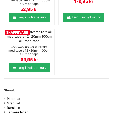
med tape ø18x20mm 100cm
179,95
kr
alu med tape
52,95
kr
Læg i indkøbskurv
Læg i indkøbskurv
SKAFFEVARE
Rockwool universalrørskål
med tape ø42x20mm 100cm
alu med tape
69,95
kr
Læg i indkøbskurv
Stenuld
Pladebatts
Granulat
Rørskåle
Terrænplader