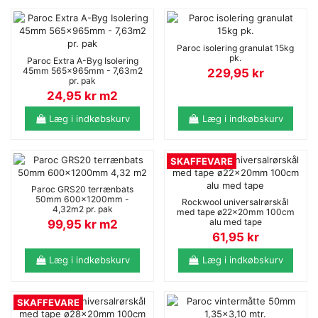
Paroc isolering granulat 15kg
pk.
Paroc Extra A-Byg Isolering
45mm 565x965mm - 7,63m2
229,95
kr
pr. pak
24,95 kr m2
Læg i indkøbskurv
Læg i indkøbskurv
SKAFFEVARE
Paroc GRS20 terrænbats
50mm 600x1200mm -
Rockwool universalrørskål
4,32m2 pr. pak
med tape ø22x20mm 100cm
alu med tape
99,95 kr m2
61,95
kr
Læg i indkøbskurv
Læg i indkøbskurv
SKAFFEVARE